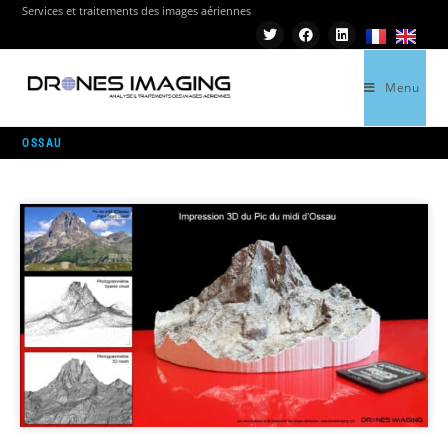
Services et traitements des images aériennes
Menu
>
OSSAU
OSSAU