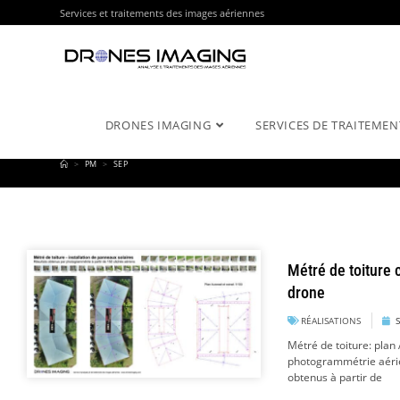
Services et traitements des images aériennes
DRONES IMAGING
SERVICES DE TRAITEMEN
>
PM
>
SEP
Métré de toiture 
drone
RÉALISATIONS
Métré de toiture: plan
photogrammétrie aérie
obtenus à partir de