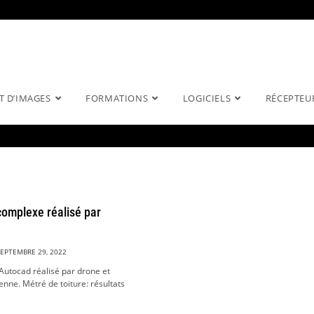
T D’IMAGES
FORMATIONS
LOGICIELS
RÉCEPTEU
complexe réalisé par
SEPTEMBRE 29, 2022
 Autocad réalisé par drone et
nne. Métré de toiture: résultats