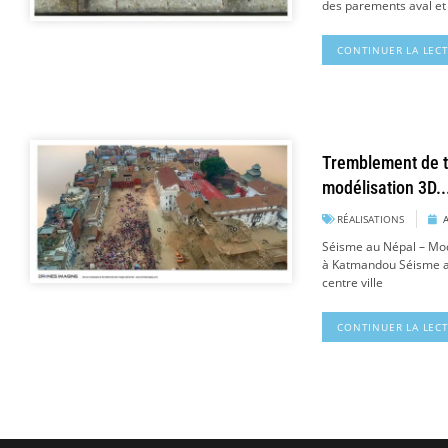
des parements aval e
CONTINUER LA LEC
Tremblement de t
modélisation 3D..
RÉALISATIONS
Séisme au Népal – Mo
à Katmandou Séisme a
centre ville
CONTINUER LA LEC