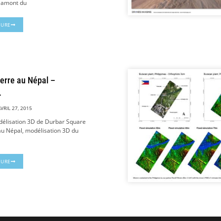
t amont du
TURE
erre au Népal –
.
AVRIL 27, 2015
délisation 3D de Durbar Square
u Népal, modélisation 3D du
TURE