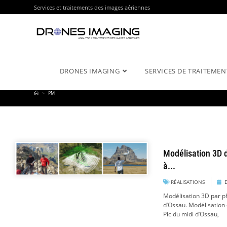
Services et traitements des images aériennes
DRONES IMAGING
SERVICES DE TRAITEMEN
>
PM
Modélisation 3D 
à...
RÉALISATIONS
Modélisation 3D par p
d’Ossau. Modélisation
Pic du midi d’Ossau,