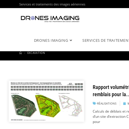
Services et traitements des images aériennes
DRONES IMAGING
SERVICES DE TRAITEMEN
>
EXCAVATION
Rapport volumétri
remblais pour la..
RÉALISATIONS
Calculs de déblais et 
d’un site d’extraction 
pour