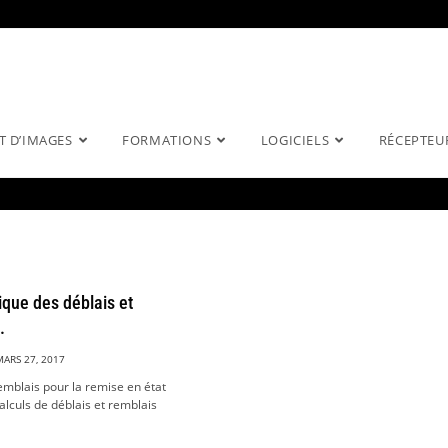
T D’IMAGES
FORMATIONS
LOGICIELS
RÉCEPTEU
que des déblais et
.
MARS 27, 2017
remblais pour la remise en état
Calculs de déblais et remblais