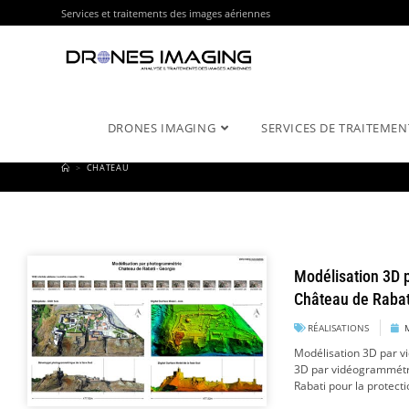
Services et traitements des images aériennes
DRONES IMAGING
SERVICES DE TRAITEMEN
>
CHATEAU
Modélisation 3D 
Château de Rabat
RÉALISATIONS
Modélisation 3D par v
3D par vidéogrammétri
Rabati pour la protect