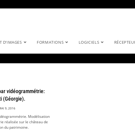
T D’IMAGES
FORMATIONS
LOGICIELS
RÉCEPTEU
par vidéogrammétrie:
i (Géorgie).
MAI 9, 2016
idéogrammétrie. Modélisation
e réalisée sur le château de
ion du patrimoine.