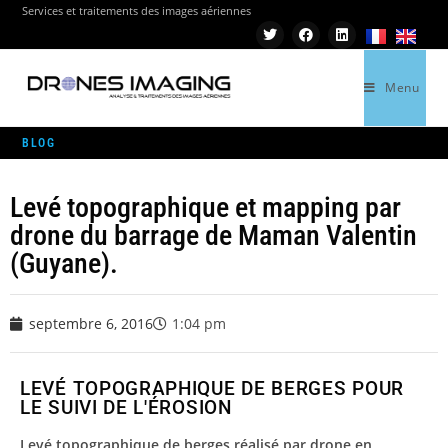
Services et traitements des images aériennes
Menu
>
RÉALISATIONS
>
LEVÉ TOPOGRAPHIQUE ET MAPPING PAR DRONE DU BARRAGE 
BLOG
Levé topographique et mapping par
drone du barrage de Maman Valentin
(Guyane).
septembre 6, 2016
1:04 pm
LEVÉ TOPOGRAPHIQUE DE BERGES POUR
LE SUIVI DE L'ÉROSION
Levé topographique de berges réalisé par drone en