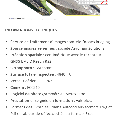
INFORMATIONS TECHNIQUES
Service de traitement d’images
: société
Drones Imaging
.
Source images aériennes
: société
Aeromap Solutions
.
Précision spatiale
: centimétrique avec le récepteur
GNSS
EMLID Reach RS2
.
Orthophoto
: GSD 8mm.
Surface totale inspectée
: 4840m².
Vecteur aérien :
DJI P4P.
Caméra :
FC6310.
Logiciel de photogrammétrie :
Metashape
.
Prestation enseignée en formation :
voir plus
.
Formats des livrables :
plans Autocad aux formats Dwg et
Pdf et tableur de défectuosités au formats Excel.